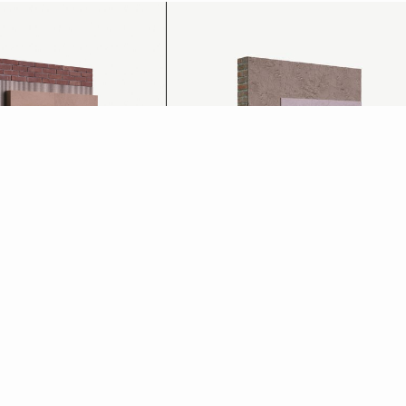
Effetto calce
Scopri di più