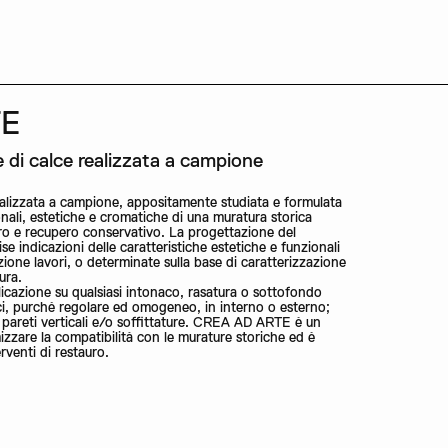
TE
e di calce realizzata a campione
lizzata a campione, appositamente studiata e formulata
nali, estetiche e cromatiche di una muratura storica
ro e recupero conservativo. La progettazione del
se indicazioni delle caratteristiche estetiche e funzionali
ione lavori, o determinate sulla base di caratterizzazione
ura.
cazione su qualsiasi intonaco, rasatura o sottofondo
ici, purché regolare ed omogeneo, in interno o esterno;
u pareti verticali e/o soffittature. CREA AD ARTE è un
zzare la compatibilità con le murature storiche ed è
rventi di restauro.