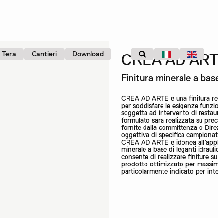
Tera
Cantieri
Download
CREA AD AR
Finitura minerale a bas
CREA AD ARTE è una finitura rea
per soddisfare le esigenze funzio
soggetta ad intervento di restau
formulato sarà realizzata su preci
fornite dalla committenza o Direz
oggettiva di specifica campionat
CREA AD ARTE è idonea all’appli
minerale a base di leganti idraul
consente di realizzare finiture s
prodotto ottimizzato per massimi
particolarmente indicato per inte