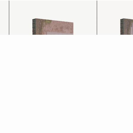
Rasatura
Rasatura arm
Scopri di più
Scopri di più
→