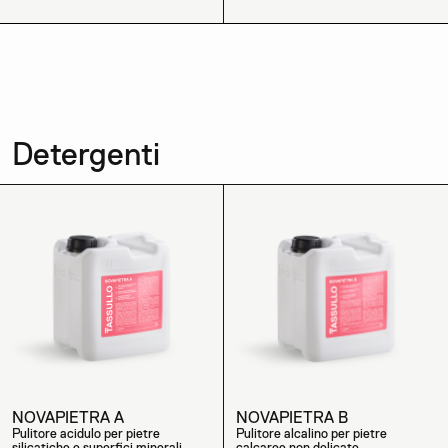
Detergenti
NOVAPIETRA A
NOVAPIETRA B
Pulitore acidulo per pietre
Pulitore alcalino per pietre
silicatiche e superfici minerali
calcaree non delicate