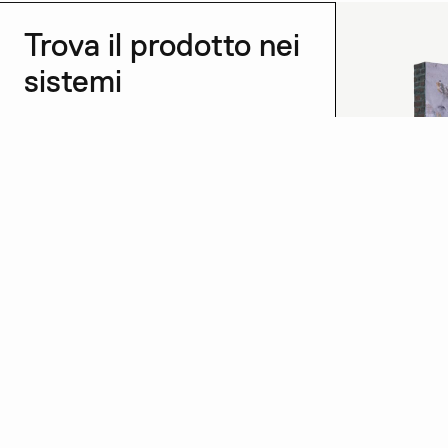
Trova il prodotto nei
sistemi
Vedi tutti →
Intonaco dis
Scopri di più