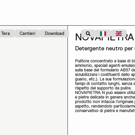
Tera
Cantieri
Download
NOVAPIETRA
Detergente neutro per s
Pulitore concentrato a base di b
ammonio, speciali agenti emulsion
sulla base del formulario AB57 del
solubilizzare i costituenti dello
guano, etc.). La sua formulazion
tempi di contatto lunghi, senza a
rispetto del supporto da pulire.
NOVAPIETRA N può essere utilizz
e pietre delicate in genere anche 
prodotto non intacca l’originale 
aspetto, rendendolo particolarme
conservativo di pietre e manufatt