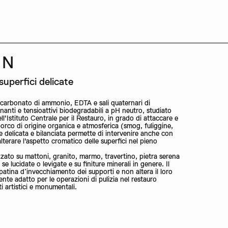
 N
uperfici delicate
icarbonato di ammonio, EDTA e sali quaternari di
anti e tensioattivi biodegradabili a pH neutro, studiato
l'Istituto Centrale per il Restauro, in grado di attaccare e
 sporco di origine organica e atmosferica (smog, fuliggine,
e delicata e bilanciata permette di intervenire anche con
lterare l'aspetto cromatico delle superfici nel pieno
ato su mattoni, granito, marmo, travertino, pietra serena
se lucidate o levigate e su finiture minerali in genere. Il
patina d’invecchiamento dei supporti e non altera il loro
nte adatto per le operazioni di pulizia nel restauro
i artistici e monumentali.