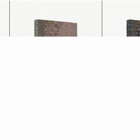
Pietra calcarea
Pietra forte
Scopri di più
Scopri di più
→