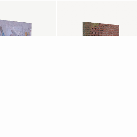
taccato
Manufatti
Scopri di più