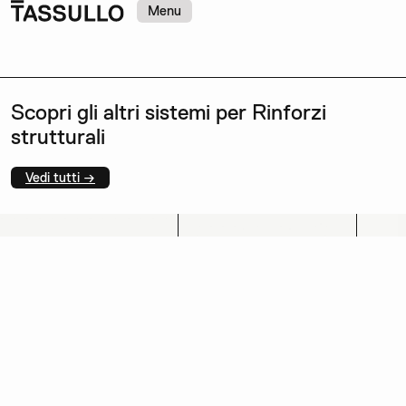
Menu
Scopri gli altri sistemi per Rinforzi
strutturali
Vedi tutti →
Antiribaltamento
Antisfondellamento
Conne