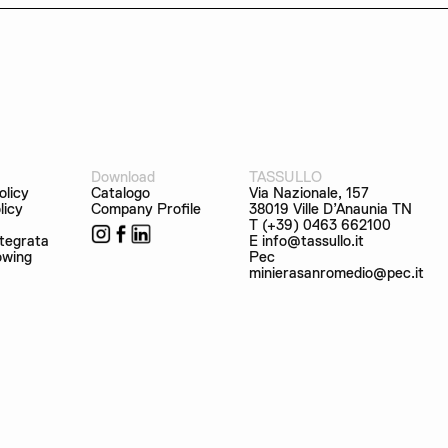
Download
TASSULLO
olicy
Catalogo
Via Nazionale, 157
licy
Company Profile
38019 Ville D’Anaunia TN
T (+39) 0463 662100
ntegrata
E info@tassullo.it
owing
Pec
minierasanromedio@pec.it