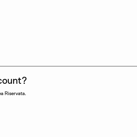
count?
ea Riservata.