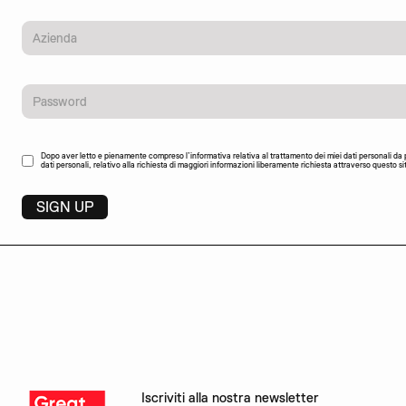
Dopo aver letto e pienamente compreso l’informativa relativa al trattamento dei miei dati personali da pa
dati personali, relativo alla richiesta di maggiori informazioni liberamente richiesta attraverso questo s
Iscriviti alla nostra newsletter