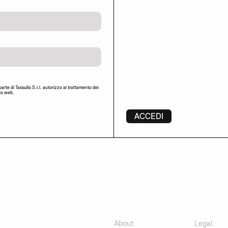
rte di Tassullo S.r.l. autorizzo al trattamento dei
ito web.
ACCEDI
About
Legal