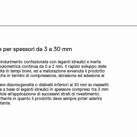
te per spessori da 3 a 30 mm
o indurimento confezionata con leganti idraulici e inerte
nulometrica continua da 0 a 2 mm. Il rapido sviluppo delle
ità in tempi brevi, ed a maturazione avvenuta il prodotto
che in termini di compressione, abrasione ed adesione al
e disomogeneità o dislivelli inferiori ai 30 mm su massetti
ra a base di leganti idraulici in spessore compreso tra 3 mm
ie all'applicazione di successivi strati di rivestimento.
ttante in quanto il prodotto deve sempre poter aderire
tente.