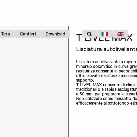
Tera
Cantieri
Download
T LIVEL MAX
Lisciatura autolivellan
Lisciatura autolivellante a rapid
minerale dolomitico in curva gra
resistenze consente la pedonabil
offre elevate resistenze meccani
supporto.
T LIVEL MAX consente di eliminar
tradizionali o a rapida asciugatu
e 30 mm, per preparare la superfic
Non utilizzare come massetto flo
efficacemente al sottofondo esis