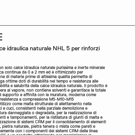
E
ce idraulica naturale NHL 5 per rinforzi
n solo calce idraulica naturale purissima e inerte minerale
ica continua da 0 a 2 mm ed è ottimizzato per
ne di materie prime di altissima qualità permette di
a ottime doti di durabilità nel tempo e resistenza alle
abilità e salubrità della calce idraulica naturale. Il prodotto è
riera al vapore, non contiene solventi e garantisce la totale
sul supporto e affinità con la muratura, moderna come
 di resistenza a compressione M5-M10-M15
lizzo come malta strutturale di allettamento nella
ci e cuci, consistenti nella parziale demolizione e
atura danneggiata o degradata, per la realizzazione di
nti e tamponamenti, per la ristilatura di giunti di malta e
lizzazione di sistemi CRM per il consolidamento di elementi
io, pietra naturale, pietra tenera o mista come pareti e
cacemente con i componenti dei sistemi CRM della linea