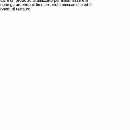
è un prodotto ottimizzato per massimizzare la
toriche garantendo ottime proprietà meccaniche ed è
rventi di restauro.