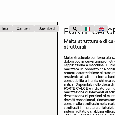
Tera
Cantieri
Download
FORTE CALC
Malta strutturale di cal
strutturali
Malta strutturale confezionata co
dolomitico in curva granulometr
l'applicazione a macchina. L'unio
realizzare un prodotto che coniug
naturali caratteristiche di traspir
resistente ai sali, non forma bar
compatibilità e inerzia chimica 
antica. Disponibile nelle classi
FORTE CALCE è indicato per l’uti
realizzazione di interventi di scu
ricostruzione di porzioni di mur
rinzaffi consolidanti, rincocciame
come malta strutturale nella rea
strutturali in muratura di lateriz
sistemi voltati, e si abbina effi