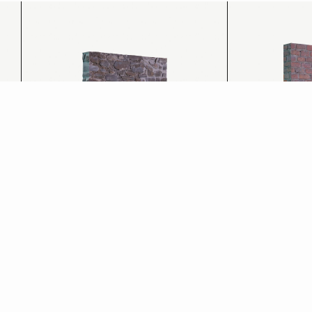
Ripara
Scuci-cuci
Scopri di più
Scopri di più
→