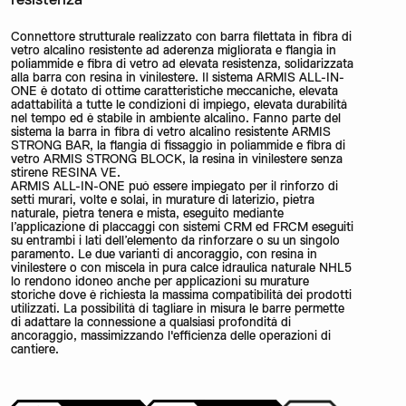
Connettore strutturale realizzato con barra filettata in fibra di
vetro alcalino resistente ad aderenza migliorata e flangia in
poliammide e fibra di vetro ad elevata resistenza, solidarizzata
alla barra con resina in vinilestere. Il sistema ARMIS ALL-IN-
ONE è dotato di ottime caratteristiche meccaniche, elevata
adattabilità a tutte le condizioni di impiego, elevata durabilità
nel tempo ed è stabile in ambiente alcalino. Fanno parte del
sistema la barra in fibra di vetro alcalino resistente ARMIS
STRONG BAR, la flangia di fissaggio in poliammide e fibra di
vetro ARMIS STRONG BLOCK, la resina in vinilestere senza
stirene RESINA VE.
ARMIS ALL-IN-ONE può essere impiegato per il rinforzo di
setti murari, volte e solai, in murature di laterizio, pietra
naturale, pietra tenera e mista, eseguito mediante
l’applicazione di placcaggi con sistemi CRM ed FRCM eseguiti
su entrambi i lati dell’elemento da rinforzare o su un singolo
paramento. Le due varianti di ancoraggio, con resina in
vinilestere o con miscela in pura calce idraulica naturale NHL5
lo rendono idoneo anche per applicazioni su murature
storiche dove è richiesta la massima compatibilità dei prodotti
utilizzati. La possibilità di tagliare in misura le barre permette
di adattare la connessione a qualsiasi profondità di
ancoraggio, massimizzando l'efficienza delle operazioni di
cantiere.