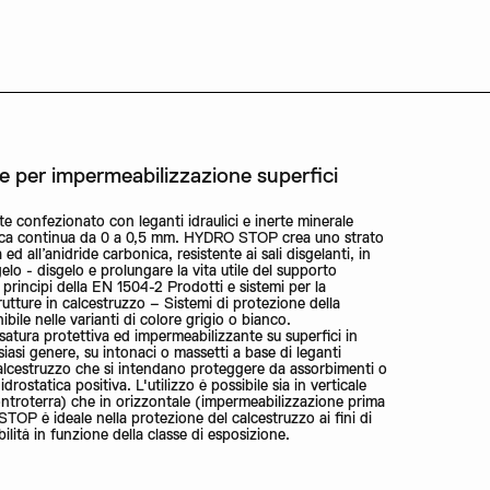
P
 per impermeabilizzazione superfici
 confezionato con leganti idraulici e inerte minerale
rica continua da 0 a 0,5 mm. HYDRO STOP crea uno strato
ed all’anidride carbonica, resistente ai sali disgelanti, in
elo - disgelo e prolungare la vita utile del supporto
principi della EN 1504-2 Prodotti e sistemi per la
rutture in calcestruzzo – Sistemi di protezione della
ibile nelle varianti di colore grigio o bianco.
tura protettiva ed impermeabilizzante su superfici in
siasi genere, su intonaci o massetti a base di leganti
 calcestruzzo che si intendano proteggere da assorbimenti o
idrostatica positiva. L'utilizzo è possibile sia in verticale
ntroterra) che in orizzontale (impermeabilizzazione prima
STOP è ideale nella protezione del calcestruzzo ai fini di
lità in funzione della classe di esposizione.