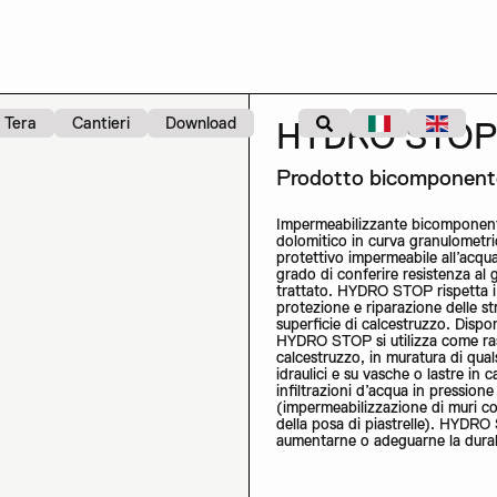
Tera
Cantieri
Download
HYDRO STO
Prodotto bicomponente
Impermeabilizzante bicomponente
dolomitico in curva granulomet
protettivo impermeabile all’acqua 
grado di conferire resistenza al g
trattato. HYDRO STOP rispetta i 
protezione e riparazione delle st
superficie di calcestruzzo. Dispon
HYDRO STOP si utilizza come rasa
calcestruzzo, in muratura di qual
idraulici e su vasche o lastre in
infiltrazioni d’acqua in pressione 
(impermeabilizzazione di muri co
della posa di piastrelle). HYDRO 
aumentarne o adeguarne la durabi