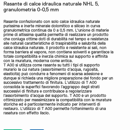
Rasante di calce idraulica naturale NHL 5,
granulometria 0-0,5 mm
Rasante confezionato con solo calce idraulica naturale
purissima e inerte minerale dolomitico e siliceo in curva
granulometrica continua da 0 a 0,5 mm. L'unione di materie
prime di altissima qualità permette di realizzare un prodotto
che coniuga ottime doti di durabilità nel tempo e resistenza
alle naturali caratteristiche di traspirabilità e salubrità della
calce idraulica naturale. Il prodotto è resistente ai sali, non
forma barriera al vapore, non contiene solventi e garantisce la
totale compatibilità e inerzia chimica sul supporto e affinità
con la muratura, moderna come antica.
T A00 si utilizza come rasante su tutti i tipi di supporto
murario la cui natura (assorbimento d’acqua, rugosità,
elasticità) può condurre a fenomeni di scarsa adesione e
dunque si richieda una migliore preparazione del fondo per un
successivo trattamento di finitura. L’utilizzo di T A00
consolida le superfici favorendo l’aggrappo degli strati
successivi di finitura e contribuisce a regolarizzare
l’assorbimento d’acqua del supporto. T A00 è un prodotto
ottimizzato per massimizzare la compatibilità con le murature
storiche ed è particolarmente indicato per interventi di
restauro. L'utilizzo di T A00 permette l'ottenimento di una
rasatura con effetto liscio.