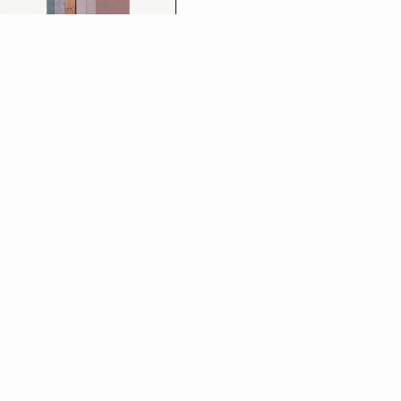
Intonaco
Scopri di più
Scopri gli altri prodotti della
linea