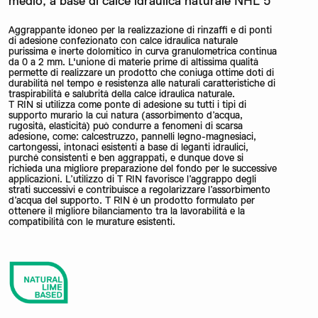
medio, a base di calce idraulica naturale NHL 5
Aggrappante idoneo per la realizzazione di rinzaffi e di ponti
di adesione confezionato con calce idraulica naturale
purissima e inerte dolomitico in curva granulometrica continua
da 0 a 2 mm. L'unione di materie prime di altissima qualità
permette di realizzare un prodotto che coniuga ottime doti di
durabilità nel tempo e resistenza alle naturali caratteristiche di
traspirabilità e salubrità della calce idraulica naturale.
T RIN si utilizza come ponte di adesione su tutti i tipi di
supporto murario la cui natura (assorbimento d’acqua,
rugosità, elasticità) può condurre a fenomeni di scarsa
adesione, come: calcestruzzo, pannelli legno-magnesiaci,
cartongessi, intonaci esistenti a base di leganti idraulici,
purché consistenti e ben aggrappati, e dunque dove si
richieda una migliore preparazione del fondo per le successive
applicazioni. L’utilizzo di T RIN favorisce l’aggrappo degli
strati successivi e contribuisce a regolarizzare l’assorbimento
d’acqua del supporto. T RIN è un prodotto formulato per
ottenere il migliore bilanciamento tra la lavorabilità e la
compatibilità con le murature esistenti.