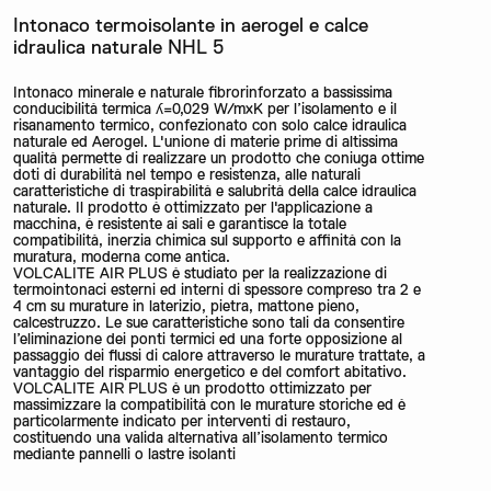
Intonaco termoisolante in aerogel e calce
idraulica naturale NHL 5
Intonaco minerale e naturale fibrorinforzato a bassissima
conducibilità termica ʎ=0,029 W/mxK per l’isolamento e il
risanamento termico, confezionato con solo calce idraulica
naturale ed Aerogel. L'unione di materie prime di altissima
qualità permette di realizzare un prodotto che coniuga ottime
doti di durabilità nel tempo e resistenza, alle naturali
caratteristiche di traspirabilità e salubrità della calce idraulica
naturale. Il prodotto è ottimizzato per l'applicazione a
macchina, è resistente ai sali e garantisce la totale
compatibilità, inerzia chimica sul supporto e affinità con la
muratura, moderna come antica.
VOLCALITE AIR PLUS è studiato per la realizzazione di
termointonaci esterni ed interni di spessore compreso tra 2 e
4 cm su murature in laterizio, pietra, mattone pieno,
calcestruzzo. Le sue caratteristiche sono tali da consentire
l’eliminazione dei ponti termici ed una forte opposizione al
passaggio dei flussi di calore attraverso le murature trattate, a
vantaggio del risparmio energetico e del comfort abitativo.
VOLCALITE AIR PLUS è un prodotto ottimizzato per
massimizzare la compatibilità con le murature storiche ed è
particolarmente indicato per interventi di restauro,
costituendo una valida alternativa all’isolamento termico
mediante pannelli o lastre isolanti