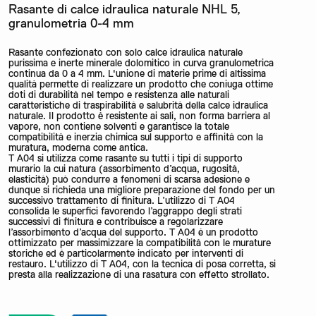
Rasante di calce idraulica naturale NHL 5,
granulometria 0-4 mm
Rasante confezionato con solo calce idraulica naturale
purissima e inerte minerale dolomitico in curva granulometrica
continua da 0 a 4 mm. L'unione di materie prime di altissima
qualità permette di realizzare un prodotto che coniuga ottime
doti di durabilità nel tempo e resistenza alle naturali
caratteristiche di traspirabilità e salubrità della calce idraulica
naturale. Il prodotto è resistente ai sali, non forma barriera al
vapore, non contiene solventi e garantisce la totale
compatibilità e inerzia chimica sul supporto e affinità con la
muratura, moderna come antica.
T A04 si utilizza come rasante su tutti i tipi di supporto
murario la cui natura (assorbimento d’acqua, rugosità,
elasticità) può condurre a fenomeni di scarsa adesione e
dunque si richieda una migliore preparazione del fondo per un
successivo trattamento di finitura. L’utilizzo di T A04
consolida le superfici favorendo l’aggrappo degli strati
successivi di finitura e contribuisce a regolarizzare
l’assorbimento d’acqua del supporto. T A04 è un prodotto
ottimizzato per massimizzare la compatibilità con le murature
storiche ed è particolarmente indicato per interventi di
restauro. L'utilizzo di T A04, con la tecnica di posa corretta, si
presta alla realizzazione di una rasatura con effetto strollato.