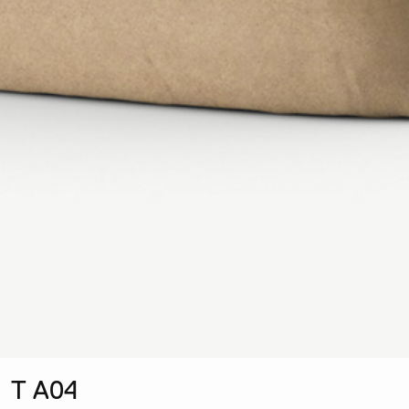
T A04